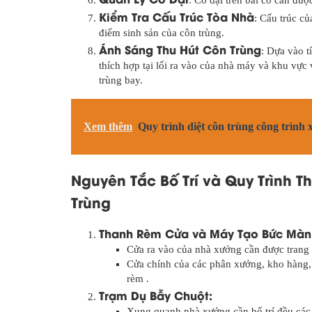
: Cỏ dại trên bãi cỏ cần được
Kiểm Tra Cấu Trúc Tòa Nhà
: Cấu trúc c
điểm sinh sản của côn trùng.
Ánh Sáng Thu Hút Côn Trùng
: Dựa vào t
thích hợp tại lối ra vào của nhà máy và khu vực 
trùng bay.
Xem thêm
Quy trình diệt côn trùng công trình
Nguyên Tắc Bố Trí và Quy Trình T
Trùng
Thanh Rèm Cửa và Máy Tạo Bức Màn 
Cửa ra vào của nhà xưởng cần được trang 
Cửa chính của các phân xưởng, kho hàng, 
rèm .
Trạm Dụ Bẫy Chuột:
Xung quanh nhà xưởng cần bố trí đều các