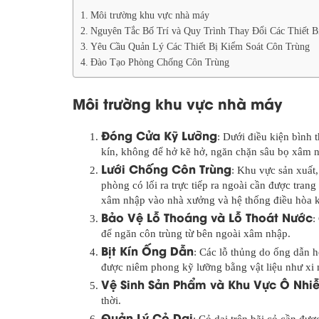
Môi trường khu vực nhà máy
Nguyên Tắc Bố Trí và Quy Trình Thay Đổi Các Thiết B
Yêu Cầu Quản Lý Các Thiết Bị Kiểm Soát Côn Trùng
Đào Tạo Phòng Chống Côn Trùng
Môi trường khu vực nhà máy
Đóng Cửa Kỹ Lưỡng
: Dưới điều kiện bình 
kín, không để hở kẽ hở, ngăn chặn sâu bọ xâm 
Lưới Chống Côn Trùng
: Khu vực sản xuất
phòng có lối ra trực tiếp ra ngoài cần được tran
xâm nhập vào nhà xưởng và hệ thống điều hòa 
Bảo Vệ Lỗ Thoáng và Lỗ Thoát Nước
:
để ngăn côn trùng từ bên ngoài xâm nhập.
Bịt Kín Ống Dẫn
: Các lỗ thủng do ống dẫn h
được niêm phong kỹ lưỡng bằng vật liệu như xi
Vệ Sinh Sản Phẩm và Khu Vực Ô Nhi
thời.
Quản Lý Cỏ Dại