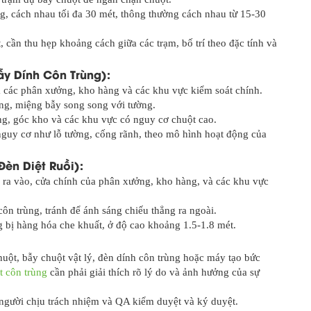
g, cách nhau tối đa 30 mét, thông thường cách nhau từ 15-30
 cần thu hẹp khoảng cách giữa các trạm, bố trí theo đặc tính và
ẫy Dính Côn Trùng):
ủa các phân xưởng, kho hàng và các khu vực kiểm soát chính.
ờng, miệng bẫy song song với tường.
ng, góc kho và các khu vực có nguy cơ chuột cao.
guy cơ như lỗ tường, cống rãnh, theo mô hình hoạt động của
Đèn Diệt Ruồi):
a ra vào, cửa chính của phân xưởng, kho hàng, và các khu vực
ôn trùng, tránh để ánh sáng chiếu thẳng ra ngoài.
 bị hàng hóa che khuất, ở độ cao khoảng 1.5-1.8 mét.
chuột, bẫy chuột vật lý, đèn dính côn trùng hoặc máy tạo bức
t côn trùng
cần phải giải thích rõ lý do và ảnh hưởng của sự
 người chịu trách nhiệm và QA kiểm duyệt và ký duyệt.