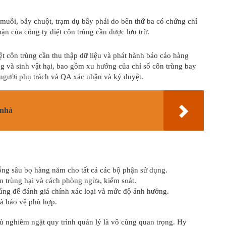
 muỗi, bẫy chuột, trạm dụ bẫy phải do bên thứ ba có chứng chỉ
hận của công ty diệt côn trùng cần được lưu trữ.
t côn trùng cần thu thập dữ liệu và phát hành báo cáo hàng
g và sinh vật hại, bao gồm xu hướng của chỉ số côn trùng bay
 người phụ trách và QA xác nhận và ký duyệt.
 nhà
ống sâu bọ hàng năm cho tất cả các bộ phận sử dụng.
n trùng hại và cách phòng ngừa, kiểm soát.
úng để đánh giá chính xác loại và mức độ ảnh hưởng.
à bảo vệ phù hợp.
ủ nghiêm ngặt quy trình quản lý là vô cùng quan trọng. Hy