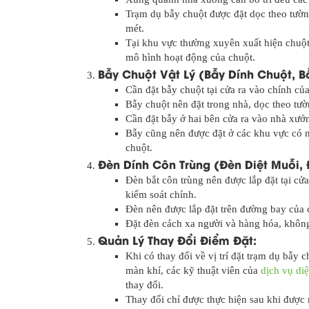
Trạm dụ bẫy chuột được đặt dọc theo tườn
mét.
Tại khu vực thường xuyên xuất hiện chuột,
mô hình hoạt động của chuột.
Bẫy Chuột Vật Lý (Bẫy Dính Chuột, B
Cần đặt bẫy chuột tại cửa ra vào chính c
Bẫy chuột nên đặt trong nhà, dọc theo tư
Cần đặt bẫy ở hai bên cửa ra vào nhà xưở
Bẫy cũng nên được đặt ở các khu vực có n
chuột.
Đèn Dính Côn Trùng (Đèn Diệt Muỗi, 
Đèn bắt côn trùng nên được lắp đặt tại cử
kiểm soát chính.
Đèn nên được lắp đặt trên đường bay của c
Đặt đèn cách xa người và hàng hóa, không
Quản Lý Thay Đổi Điểm Đặt:
Khi có thay đổi về vị trí đặt trạm dụ bẫy 
màn khí, các kỹ thuật viên của
dịch vụ diệ
thay đổi.
Thay đổi chỉ được thực hiện sau khi được