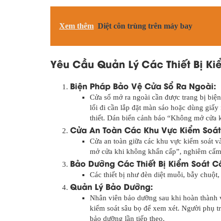
Xem thêm
Diệt côn trùng trên máy bay
Yêu Cầu Quản Lý Các Thiết Bị Ki
Biện Pháp Bảo Vệ Cửa Sổ Ra Ngoài:
Cửa sổ mở ra ngoài cần được trang bị biệ
lối đi cần lắp đặt màn sáo hoặc dùng giấ
thiết. Dán biển cảnh báo “Không mở cửa 
Cửa An Toàn Các Khu Vực Kiểm Soát
Cửa an toàn giữa các khu vực kiểm soát 
mở cửa khi không khẩn cấp”, nghiêm cấm
Bảo Dưỡng Các Thiết Bị Kiểm Soát C
Các thiết bị như đèn diệt muỗi, bẫy chuột
Quản Lý Bảo Dưỡng:
Nhân viên bảo dưỡng sau khi hoàn thành v
kiểm soát sâu bọ để xem xét. Người phụ tr
bảo dưỡng lần tiếp theo.