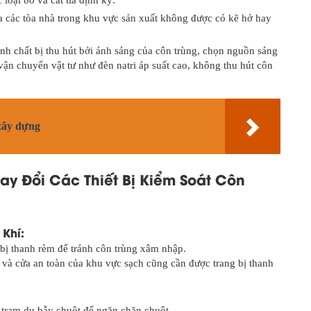
 loại bỏ và cắt tỉa định kỳ.
ủa các tòa nhà trong khu vực sản xuất không được có kẽ hở hay
ính chất bị thu hút bởi ánh sáng của côn trùng, chọn nguồn sáng
vận chuyển vật tư như đèn natri áp suất cao, không thu hút côn
 xây dựng
hay Đổi Các Thiết Bị Kiểm Soát Côn
Khí:
bị thanh rèm để tránh côn trùng xâm nhập.
và cửa an toàn của khu vực sạch cũng cần được trang bị thanh
 trạm dụ bẫy chuột để ngăn chặn chuột.