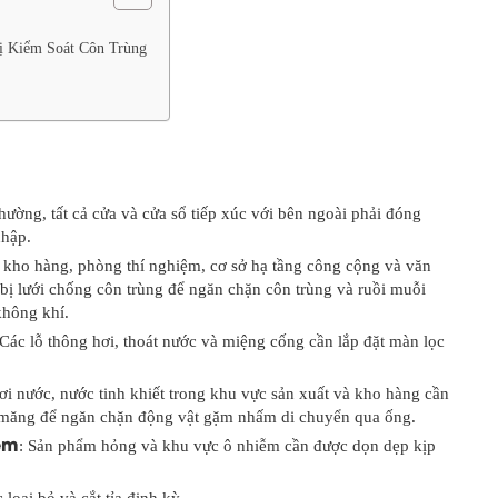
ị Kiểm Soát Côn Trùng
thường, tất cả cửa và cửa sổ tiếp xúc với bên ngoài phải đóng
nhập.
, kho hàng, phòng thí nghiệm, cơ sở hạ tầng công cộng và văn
g bị lưới chống côn trùng để ngăn chặn côn trùng và ruồi muỗi
không khí.
 Các lỗ thông hơi, thoát nước và miệng cống cần lắp đặt màn lọc
ơi nước, nước tinh khiết trong khu vực sản xuất và kho hàng cần
 măng để ngăn chặn động vật gặm nhấm di chuyển qua ống.
ễm
: Sản phẩm hỏng và khu vực ô nhiễm cần được dọn dẹp kịp