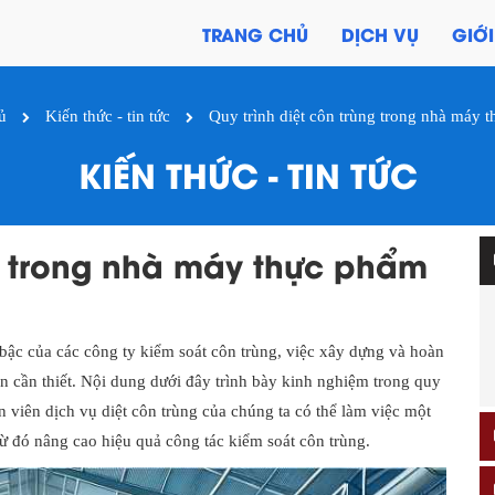
TRANG CHỦ
DỊCH VỤ
GIỚI
ủ
Kiến thức - tin tức
Quy trình diệt côn trùng trong nhà máy 
KIẾN THỨC - TIN TỨC
ng trong nhà máy thực phẩm
bậc của các công ty kiểm soát côn trùng, việc xây dựng và hoàn
ên cần thiết. Nội dung dưới đây trình bày kinh nghiệm trong quy
 viên dịch vụ diệt côn trùng của chúng ta có thể làm việc một
từ đó nâng cao hiệu quả công tác kiểm soát côn trùng.