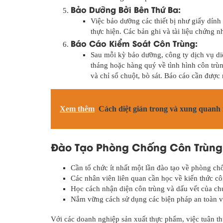
Bảo Dưỡng Bởi Bên Thứ Ba:
Việc bảo dưỡng các thiết bị như giấy dính
thực hiện. Các bản ghi và tài liệu chứng n
Báo Cáo Kiểm Soát Côn Trùng:
Sau mỗi kỳ bảo dưỡng, công ty dịch vụ diệ
tháng hoặc hàng quý về tình hình côn trùn
và chỉ số chuột, bò sát. Báo cáo cần được
Xem thêm
Cách diệt gián trong và xung quanh
Đào Tạo Phòng Chống Côn Trùng
Cần tổ chức ít nhất một lần đào tạo về phòng ch
Các nhân viên liên quan cần học về kiến thức cô
Học cách nhận diện côn trùng và dấu vết của ch
Nắm vững cách sử dụng các biện pháp an toàn v
Với các doanh nghiệp sản xuất thực phẩm, việc tuân th