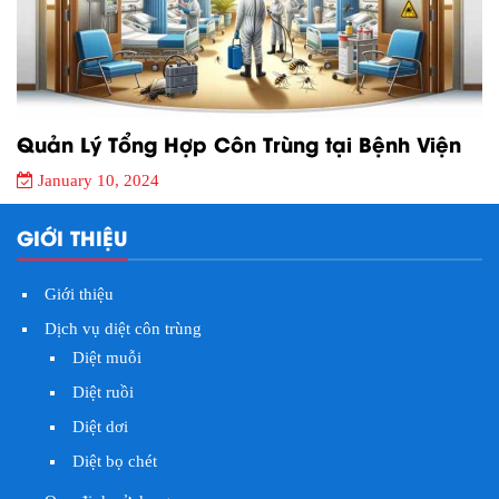
Quản Lý Tổng Hợp Côn Trùng tại Bệnh Viện
January 10, 2024
GIỚI THIỆU
Giới thiệu
Dịch vụ diệt côn trùng
Diệt muỗi
Diệt ruồi
Diệt dơi
Diệt bọ chét