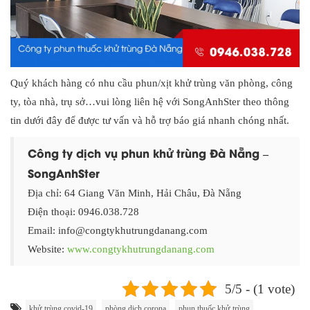
Quý khách hàng có nhu cầu phun/xịt khử trùng văn phòng, công
ty, tòa nhà, trụ sở…vui lòng liên hệ với SongAnhSter theo thông
tin dưới đây để được tư vấn và hỗ trợ báo giá nhanh chóng nhất.
Công ty dịch vụ phun khử trùng Đà Nẵng –
SongAnhSter
Địa chỉ: 64 Giang Văn Minh, Hải Châu, Đà Nẵng
Điện thoại: 0946.038.728
Email: info@congtykhutrungdanang.com
Website:
www.congtykhutrungdanang.com
5/5 - (1 vote)
khử trùng covid-19
phòng dịch corona
phun thuốc khử trùng