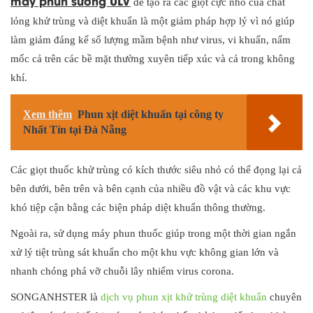
máy phun sương ULV
để tạo ra các giọt cực nhỏ của chất
lỏng khử trùng và diệt khuẩn là một giảm pháp hợp lý vì nó giúp
làm giảm đáng kể số lượng mầm bệnh như virus, vi khuẩn, nấm
mốc cả trên các bề mặt thường xuyên tiếp xúc và cả trong không
khí.
Xem thêm
Phun xịt diệt khuẩn tại công ty
Nhất Tín tại Đà Nẵng
Các giọt thuốc khử trùng có kích thước siêu nhỏ có thể đọng lại cả
bên dưới, bên trên và bên cạnh của nhiều đồ vật và các khu vực
khó tiệp cận bằng các biện pháp diệt khuẩn thông thường.
Ngoài ra, sử dụng máy phun thuốc giúp trong một thời gian ngắn
xử lý tiệt trùng sát khuẩn cho một khu vực không gian lớn và
nhanh chóng phá vỡ chuỗi lây nhiểm virus corona.
SONGANHSTER là
dịch vụ phun xịt khử trùng diệt khuẩn
chuyên