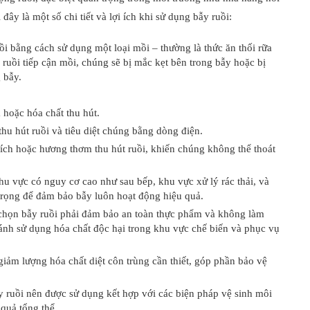
đây là một số chi tiết và lợi ích khi sử dụng bẫy ruồi:
uồi bằng cách sử dụng một loại mồi – thường là thức ăn thối rữa
 ruồi tiếp cận mồi, chúng sẽ bị mắc kẹt bên trong bẫy hoặc bị
g bẫy.
 hoặc hóa chất thu hút.
hu hút ruồi và tiêu diệt chúng bằng dòng điện.
hích hoặc hương thơm thu hút ruồi, khiến chúng không thể thoát
hu vực có nguy cơ cao như sau bếp, khu vực xử lý rác thải, và
n trọng để đảm bảo bẫy luôn hoạt động hiệu quả.
 chọn bẫy ruồi phải đảm bảo an toàn thực phẩm và không làm
nh sử dụng hóa chất độc hại trong khu vực chế biến và phục vụ
giảm lượng hóa chất diệt côn trùng cần thiết, góp phần bảo vệ
y ruồi nên được sử dụng kết hợp với các biện pháp vệ sinh môi
 quả tổng thể.