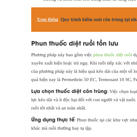
Xem thêm
Quy trình kiểm soát côn trùng tại n
Phun thuốc diệt ruồi tồn lưu
Phương pháp này bao gồm việc
phun thuốc diệt ruồi
dạ
xuyên xuất hiện hoặc trú ngụ. Khi ruồi tiếp xúc với n
của phương pháp này là hiệu quả kéo dài của một số loạ
quả hiện nay là Permethrin
50 EC
, Termosant 10 SC, 
Lựa chọn thuốc diệt côn trùng
: Việc chọn loạ
lực kéo dài và ít độc hại đối với con người và vật nuôi
ruồi tốt nhất và an toàn nhất.
Ứng dụng thực tế
: Phun thuốc tại các khu vực như
khác mà ruồi thường hay tụ tập.