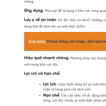
chúng.
Ứng dụng
: Phù hợp để sử dụng ở khu vực xung quan
Lưu y về an toàn
: Do độc tính của thuốc thường 
dùng bữa để đảm bảo an toàn thực phẩm.
Xem thêm
Phòng chống côn trùng - dịch hại tr
Hiệu quả nhanh chóng
: Phương pháp này mang l
ruồi trong khu vực lớn.
Lợi ich và hạn chế
:
Lợi ich
: Giảm thiểu đáng kể sự xuất hiện
chặn sự bùng phát của dịch ruồi.
Hạn chế
: Cần cân nhắc về tác động môi
hàng, nơi tiêu chuẩn an toàn thực phẩm ph