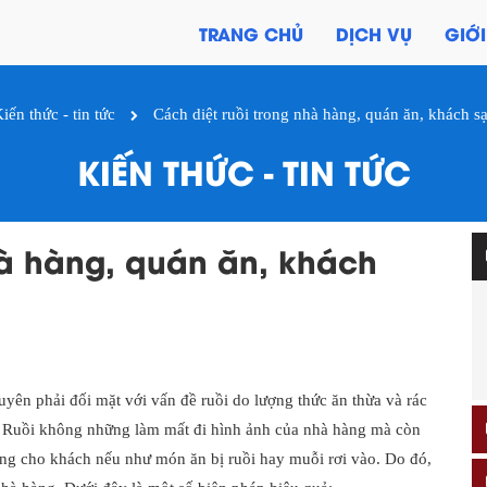
TRANG CHỦ
DỊCH VỤ
GIỚI
iến thức - tin tức
Cách diệt ruồi trong nhà hàng, quán ăn, khách sạn
KIẾN THỨC - TIN TỨC
hà hàng, quán ăn, khách
yên phải đối mặt với vấn đề ruồi do lượng thức ăn thừa và rác
ục. Ruồi không những làm mất đi hình ảnh của nhà hàng mà còn
ờng cho khách nếu như món ăn bị ruồi hay muỗi rơi vào. Do đó,