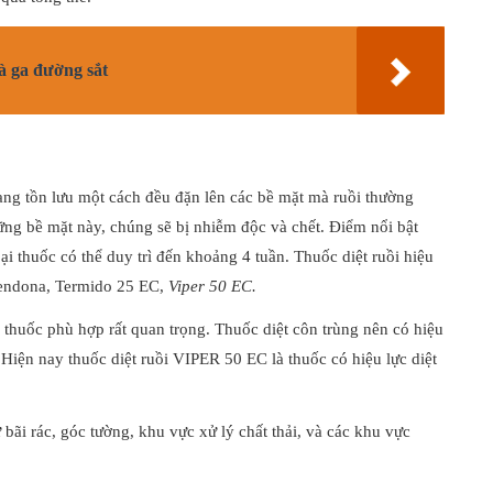
hà ga đường sắt
ng tồn lưu một cách đều đặn lên các bề mặt mà ruồi thường
hững bề mặt này, chúng sẽ bị nhiễm độc và chết. Điểm nổi bật
i thuốc có thể duy trì đến khoảng 4 tuần. Thuốc diệt ruồi hiệu
Fendona, Termido 25 EC,
Viper 50 EC.
i thuốc phù hợp rất quan trọng. Thuốc diệt côn trùng nên có hiệu
. Hiện nay thuốc diệt ruồi VIPER 50 EC là thuốc có hiệu lực diệt
 bãi rác, góc tường, khu vực xử lý chất thải, và các khu vực