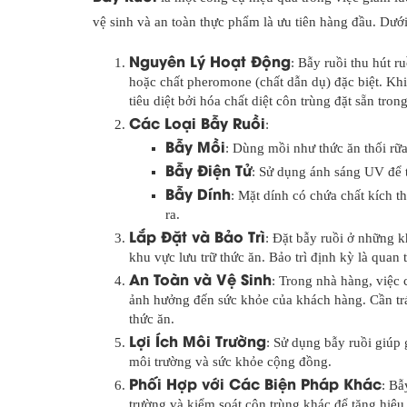
vệ sinh và an toàn thực phẩm là ưu tiên hàng đầu. Dưới 
Nguyên Lý Hoạt Động
: Bẫy ruồi thu hút r
hoặc chất pheromone (chất dẫn dụ) đặc biệt. Khi
tiêu diệt bởi hóa chất diệt côn trùng đặt sẵn tron
Các Loại Bẫy Ruồi
:
Bẫy Mồi
: Dùng mồi như thức ăn thối rữa
Bẫy Điện Tử
: Sử dụng ánh sáng UV để t
Bẫy Dính
: Mặt dính có chứa chất kích t
ra.
Lắp Đặt và Bảo Trì
: Đặt bẫy ruồi ở những k
khu vực lưu trữ thức ăn. Bảo trì định kỳ là qua
An Toàn và Vệ Sinh
: Trong nhà hàng, việc
ảnh hưởng đến sức khỏe của khách hàng. Cần trá
thức ăn.
Lợi Ích Môi Trường
: Sử dụng bẫy ruồi giúp 
môi trường và sức khỏe cộng đồng.
Phối Hợp với Các Biện Pháp Khác
: Bẫ
trường và kiểm soát côn trùng khác để tăng hiệu