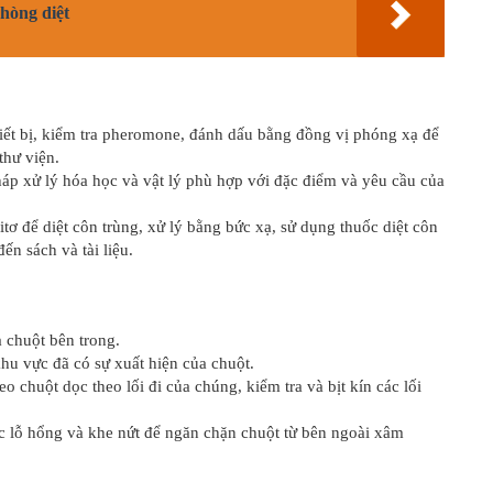
phòng diệt
ết bị, kiểm tra pheromone, đánh dấu bằng đồng vị phóng xạ để
thư viện.
háp xử lý hóa học và vật lý phù hợp với đặc điểm và yêu cầu của
ơ để diệt côn trùng, xử lý bằng bức xạ, sử dụng thuốc diệt côn
ến sách và tài liệu.
 chuột bên trong.
hu vực đã có sự xuất hiện của chuột.
o chuột dọc theo lối đi của chúng, kiểm tra và bịt kín các lối
các lỗ hổng và khe nứt để ngăn chặn chuột từ bên ngoài xâm