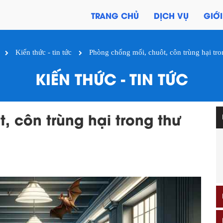
TRANG CHỦ
DỊCH VỤ
GIỚI
Kiến thức - tin tức
Phòng chống mối, chuôt, côn trùng hại tro
KIẾN THỨC - TIN TỨC
, côn trùng hại trong thư