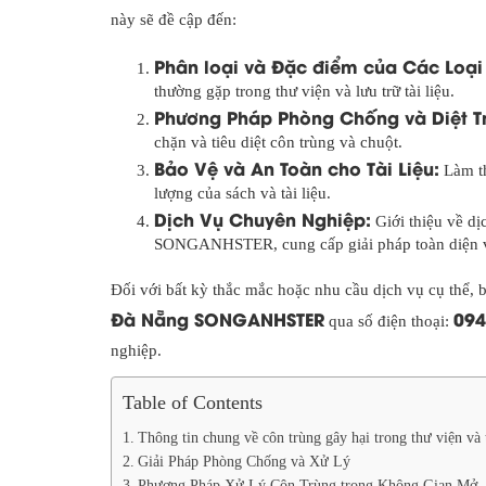
này sẽ đề cập đến:
Phân loại và Đặc điểm của Các Loại
thường gặp trong thư viện và lưu trữ tài liệu.
Phương Pháp Phòng Chống và Diệt Tr
chặn và tiêu diệt côn trùng và chuột.
Bảo Vệ và An Toàn cho Tài Liệu:
Làm th
lượng của sách và tài liệu.
Dịch Vụ Chuyên Nghiệp:
Giới thiệu về dị
SONGANHSTER, cung cấp giải pháp toàn diện v
Đối với bất kỳ thắc mắc hoặc nhu cầu dịch vụ cụ thể, bạ
Đà Nẵng SONGANHSTER
094
qua số điện thoại:
nghiệp.
Table of Contents
Thông tin chung về côn trùng gây hại trong thư viện và t
Giải Pháp Phòng Chống và Xử Lý
Phương Pháp Xử Lý Côn Trùng trong Không Gian Mở