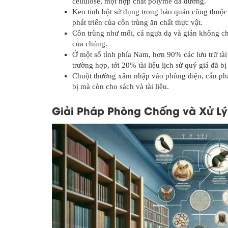
cellulose, một hợp chất polyme đa đường.
Keo tinh bột sử dụng trong bảo quản cũng thuộc 
phát triển của côn trùng ăn chất thực vật.
Côn trùng như mối, cá ngựa dạ và gián không chỉ 
của chúng.
Ở một số tỉnh phía Nam, hơn 90% các lưu trữ tài
trường hợp, tới 20% tài liệu lịch sử quý giá đã 
Chuột thường xâm nhập vào phòng điện, cắn phá d
bị mà còn cho sách và tài liệu.
Giải Pháp Phòng Chống và Xử Lý