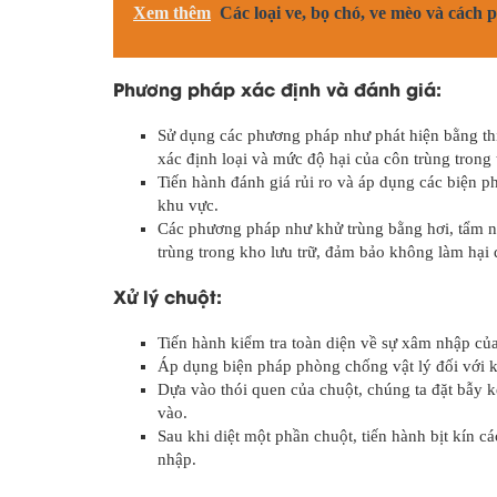
Xem thêm
Các loại ve, bọ chó, ve mèo và cách 
Phương pháp xác định và đánh giá:
Sử dụng các phương pháp như phát hiện bằng thi
xác định loại và mức độ hại của côn trùng trong 
Tiến hành đánh giá rủi ro và áp dụng các biện p
khu vực.
Các phương pháp như khử trùng bằng hơi, tẩm nit
trùng trong kho lưu trữ, đảm bảo không làm hại đ
Xử lý chuột:
Tiến hành kiểm tra toàn diện về sự xâm nhập của
Áp dụng biện pháp phòng chống vật lý đối với k
Dựa vào thói quen của chuột, chúng ta đặt bẫy ke
vào.
Sau khi diệt một phần chuột, tiến hành bịt kín 
nhập.