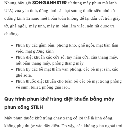
SONGANHSTER
Nhưng bây giờ
sử dụng máy phun mù lạnh
ULV, vừa yên tỉnh, đòng thời các hạt sương thuốc siêu nhỏ có
đường kính 12nano mét hoàn toàn không để lại dấu vết trên giấy
tờ, ghế ngồi, máy tính, máy in, bàn làm việc, nên rất được ưa
chuộng.
Phun kỹ các gầm bàn, phòng kho, ghế ngồi, mặt bàn làm
việc, mặt gương kính
Phun diệt khuẩn các cửa sổ, tay nắm cửa, cửa thang máy,
nút bấm thang máy, phòng thang máy
Phun kỹ các bề mặt thảm văn phòng, các bề mặt sàn, các
ghế sofa.
Phun thuốc diệt khuẩn cho toàn bộ các bề mặt trong phòng
vệ sinh, toilet, phòng giải lao..
Quy trình phun khử trùng diệt khuẩn bằng máy
phun xăng STILH
Máy phun thuốc khử trùng chạy xăng có lợi thế là linh động,
không phụ thuộc vào dây diện. Do vậy, các không gian ngoài trời