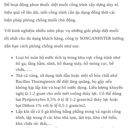
Để hoạt động phun thuốc diệt muỗi công trình xây dựng duy trì
hiệu quả về lâu dài, mỗi công trình cần áp dụng đồng thời các
biện pháp phòng chống muỗi chủ động.
Với kinh nghiệm nhiều năm phục vụ những giải pháp diệt muỗi
tốt nhất cho đa dạng khách hàng, công ty SONGANHSTER hướng
dẫn bạn cách phòng chống muỗi như sau:
Loại bỏ toàn bộ nước tích tụ trong khu vực công trình như
hố ga, tầng hầm, rãnh, hố thang máy, hố móng cọc, bể
chứa,…..
Thả cá vàng, sử dụng tinh dầu hoặc một số hóa chất như
Bacillus Thuringiensis để diệt lăng quăng, bọ gậy nếu
không kịp lấp kín và loại bỏ nước đọng. Liều lượng khuyến
nghị là 1-2 gram cho mỗi mét vuông thủy lực. Có thể dùng
hạt Pyriproxyfen 0,5% ở tỷ lệ 1-2 gram/m2 thủy lực hoặc
hạt Dithon 1% với tỷ lệ 0,5-1 gram/m2.
Lấp kín tất cả ổ gà không bằng phẳng trong và ngoài công
trình, tập trung ở các khu nhà tạm, lán trại, khu chế biến,
khu chứa rác thải,…