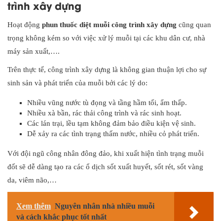
trình xây dựng
Hoạt động
phun thuốc diệt muỗi công trình xây dựng
cũng quan
trọng không kém so với việc xử lý muỗi tại các khu dân cư, nhà
máy sản xuất,….
Trên thực tế, công trình xây dựng là không gian thuận lợi cho sự
sinh sản và phát triển của muỗi bởi các lý do:
Nhiều vũng nước tù đọng và tầng hầm tối, ẩm thấp.
Nhiều xà bần, rác thải công trình và rác sinh hoạt.
Các lán trại, lều tạm không đảm bảo điều kiện vệ sinh.
Dễ xảy ra các tình trạng thấm nước, nhiều cỏ phát triển.
Với đội ngũ công nhân đông đảo, khi xuất hiện tình trạng muỗi
đốt sẽ dễ dàng tạo ra các ổ dịch sốt xuất huyết, sốt rét, sốt vàng
da, viêm não,…
Xem thêm
Nguyên nhân nhà nhiều muỗi
và cách khắc phục tốt nhất