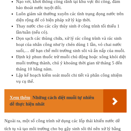
Nạo vét, khơi thông cống rãnh tại khu vực thi công, đảm
bảo thoát nước tuyệt đối.
Luôn giám sát thường xuyên các tình trạng đọng nước trên
diện rộng để có biện pháp xử lý kịp thời.
Thay nước cho các cây thủy sinh ở công trình tối thiểu 1
lần/tuần (nếu có).
Dọn sạch các thùng chứa, xử lý rác công trình và rác sinh
hoạt của nhân công như ly chén dùng 1 lần, vỏ chai nước
suối,… để hạn chế môi trường sinh sôi và ẩn nấp của muỗi.
Định kỳ phun thuốc trừ muỗi chủ động hoặc xông khói diệt
muỗi trưởng thành, chú ý khoảng thời gian từ tháng 5 đến
tháng 10 hằng năm.
Lập kế hoạch kiểm soát muỗi chi tiết và phân công nhiệm
vụ cụ thể.
Xem thêm
Những cách diệt muỗi tự nhiên
dễ thực hiện nhất
Ngoài ra, một số công trình sử dụng các lốp thải khiến nước dễ
tích tụ và tạo môi trường cho bọ gậy sinh sôi thì nên xử lý bằng