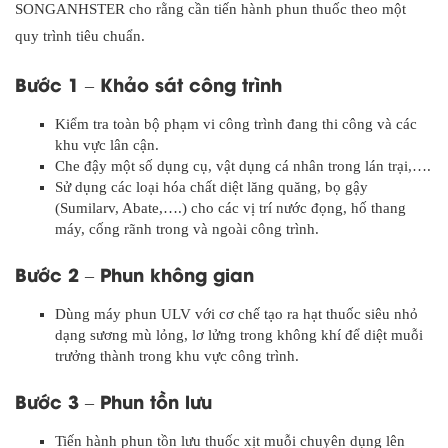
SONGANHSTER cho rằng cần tiến hành phun thuốc theo một
quy trình tiêu chuẩn.
Bước 1 – Khảo sát công trình
Kiểm tra toàn bộ phạm vi công trình đang thi công và các
khu vực lân cận.
Che đậy một số dụng cụ, vật dụng cá nhân trong lán trại,….
Sử dụng các loại hóa chất diệt lăng quăng, bọ gậy
(Sumilarv, Abate,….) cho các vị trí nước đọng, hố thang
máy, cống rãnh trong và ngoài công trình.
Bước 2 – Phun không gian
Dùng máy phun ULV với cơ chế tạo ra hạt thuốc siêu nhỏ
dạng sương mù lỏng, lơ lửng trong không khí để diệt muỗi
trưởng thành trong khu vực công trình.
Bước 3 – Phun tồn lưu
Tiến hành phun tồn lưu thuốc xịt muỗi chuyên dụng lên